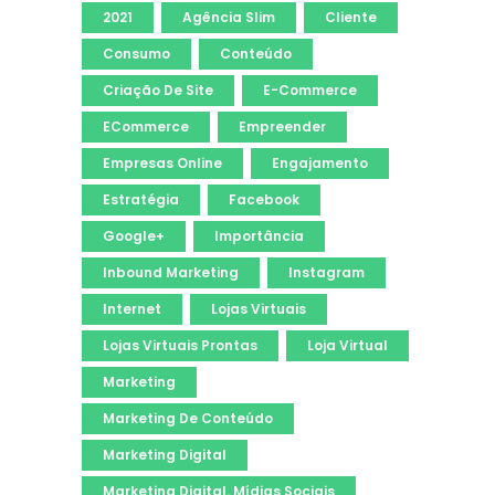
2021
Agência Slim
Cliente
Consumo
Conteúdo
Criação De Site
E-Commerce
ECommerce
Empreender
Empresas Online
Engajamento
Estratégia
Facebook
Google+
Importância
Inbound Marketing
Instagram
Internet
Lojas Virtuais
Lojas Virtuais Prontas
Loja Virtual
Marketing
Marketing De Conteúdo
Marketing Digital
Marketing Digital. Mídias Sociais