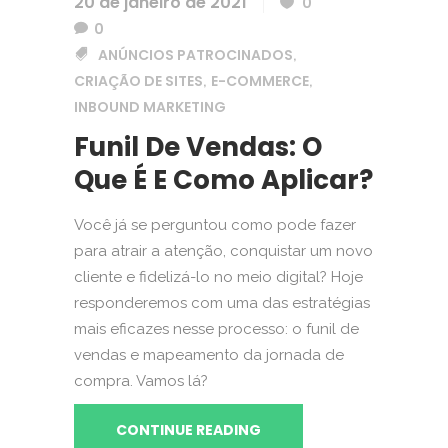
20 de janeiro de 2021
0
0
ANÚNCIOS PATROCINADOS
,
CRIAÇÃO DE SITES
E-COMMERCE
,
,
INBOUND MARKETING
Funil De Vendas: O
Que É E Como Aplicar?
Você já se perguntou como pode fazer
para atrair a atenção, conquistar um novo
cliente e fidelizá-lo no meio digital? Hoje
responderemos com uma das estratégias
mais eficazes nesse processo: o funil de
vendas e mapeamento da jornada de
compra. Vamos lá?
CONTINUE READING