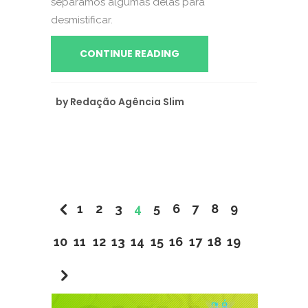
separamos algumas delas para
desmistificar.
CONTINUE READING
by
Redação Agência Slim
1
2
3
4
5
6
7
8
9
10
11
12
13
14
15
16
17
18
19