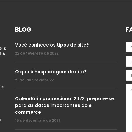
BLOG
F
Você conhece os tipos de site?
22 de fevereiro de 2022
O que é hospedagem de site?
21 de janeiro de 2022
rar
Calendário promocional 2022: prepare-se
para as datas importantes do e-
commerce!
e
15 de dezembro de 2021