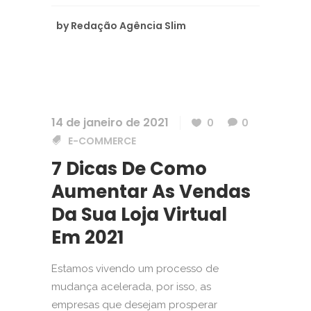
by
Redação Agência Slim
14 de janeiro de 2021
0
0
E-COMMERCE
7 Dicas De Como
Aumentar As Vendas
Da Sua Loja Virtual
Em 2021
Estamos vivendo um processo de
mudança acelerada, por isso, as
empresas que desejam prosperar