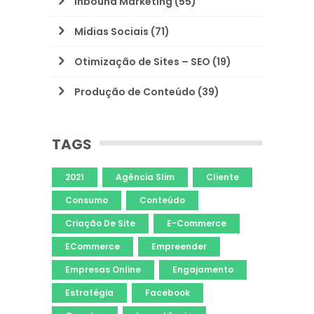
Inbound Marketing
(55)
Mídias Sociais
(71)
Otimização de Sites – SEO
(19)
Produção de Conteúdo
(39)
TAGS
2021
Agência Slim
Cliente
Consumo
Conteúdo
Criação De Site
E-Commerce
ECommerce
Empreender
Empresas Online
Engajamento
Estratégia
Facebook