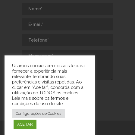
Usamos cookies em nosso site para
fornecer a experiência mais
relevante, lembrando suas
preferências e visitas repetidas. Ao
clicar em “Aceitar”, concorda com a
utilização de TODOS os cookies.
Leia mais
sobre os termos e
condições de uso do site.
Configurações de Cookies
ACEITAR
Copyrights 2023 ©
Agência Slim