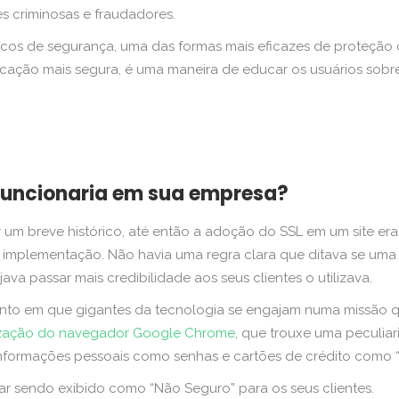
s criminosas e fraudadores.
cos de segurança, uma das formas mais eficazes de proteção d
icação mais segura, é uma maneira de educar os usuários sobre
 funcionaria em sua empresa?
um breve histórico, até então a adoção do SSL em um site era
ua implementação. Não havia uma regra clara que ditava se uma 
a passar mais credibilidade aos seus clientes o utilizava.
to em que gigantes da tecnologia se engajam numa missão que
ização do navegador Google Chrome
, que trouxe uma peculia
m informações pessoais como senhas e cartões de crédito como
star sendo exibido como “Não Seguro” para os seus clientes.