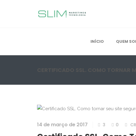
INÍCIO
QUEM S
CERTIFICADO SSL. COMO TORNAR M
14 de março de 2017
3
0
CR