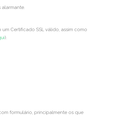
s alarmante.
o um Certificado SSL válido, assim como
qui
).
 com formulário, principalmente os que