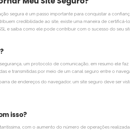
ornar Meu Site Seguro?
egação segura é um passo importante para conquistar a confian
ibuem credibilidade ao site, existe uma maneira de certificá-l
 SSL e saiba como ele pode contribuir com o sucesso do seu sit
L?
 segurança, um protocolo de comunicação, em resumo ele faz
adas e transmitidas por meio de um canal seguro entre o navega
da barra de endereços do navegador, um site seguro deve ser vis
om isso?
tantíssima, com o aumento do número de operações realizadas a